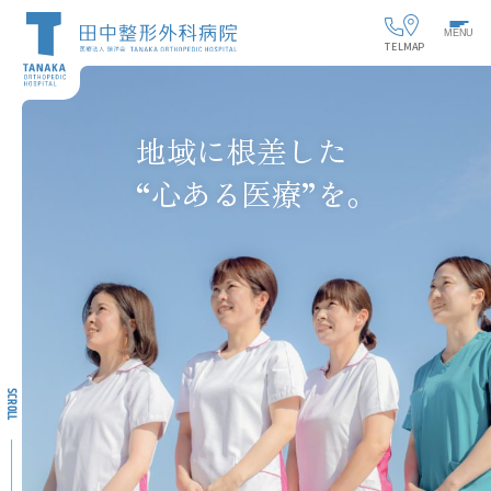
MENU
TEL
MAP
地域に根差した
“心ある医療”を。
SCROLL